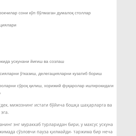
окчилар сони кўп бўлмаган думалоқ столлар
циялари
кида ускунани йиғиш ва созлаш
сияларни ўтказиш, делегацияларни кузатиб бориш
роларни сўроқ қилиш, хорижий фуқаролар иштирокидаги
р
дек, мижознинг истаги бўйича бошқа шаҳарларга ва
эга.
нинг энг мураккаб турларидан бири, у махсус ускуна
жимада сўзловчи пауза қилмайди- таржима бир неча