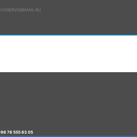
GVOSERVIS@MAIL.RU
ШТИРИШ
ЛАБ ОЛИШ
РИ
98 78 555 83 05