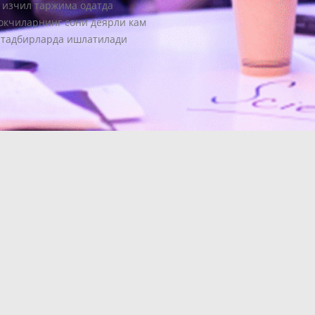
 изчил таржима одатда
кчиларнинг сони деярли кам
 тадбирларда ишлатилади
 ЯНГИЛИКЛАР