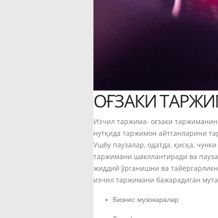
ОҒЗАКИ ТАРЖ
Изчил таржима- оғзаки таржиманинг
нутқида таржимон айтганларини та
Ушбу паузалар, одатда, қисқа, чун
таржимани шакллантиради ва пауза
жиддий ўрганишни ва тайёргарликни
изчил таржимани бажарадиган мута
Бизнес музокаралар