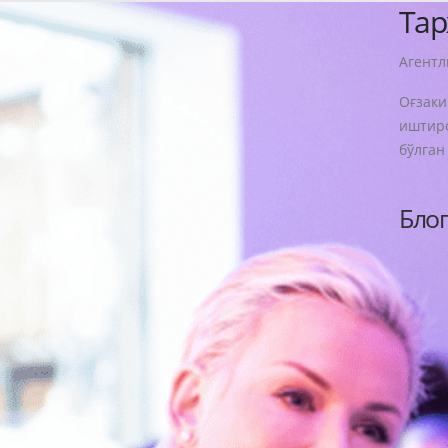
Та
Агентл
Оғзаки
иштиро
бўлган
Батаф
Бло