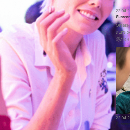
22.04.
Янгилиг
Оғзаки
иштиро
бўлган
22.04.
Янгилиг