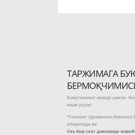
БУЮРТМА ҚОЛДИРИШ
ТАРЖИМАГА БУ
БЕРМОҚЧИМИС
Буюртманинг мазкур шакли- биз
яхши усули!
*Сизнинг сўровингиз бевосита 
юборилади ва
Сиз бир соат давомида жавоб