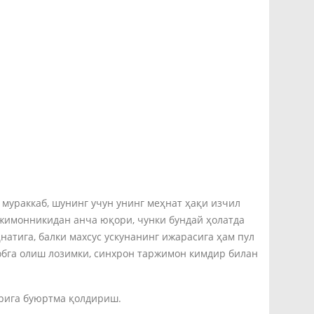
мураккаб, шунинг учун унинг меҳнат ҳақи изчил
жимонникидан анча юқори, чунки бундай ҳолатда
атига, балки махсус ускунанинг ижарасига ҳам пул
обга олиш лозимки, синхрон таржимон кимдир билан
рига буюртма қолдириш.