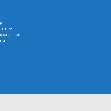
Р
АШТИРИШ
ОҚЛАБ ОЛИШ
АРИ