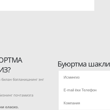
ЮРТМА
Буюртма шакли
ИЗ?
 билан боғланишнинг энг
бизнинг почтамизга
ни оласиз.