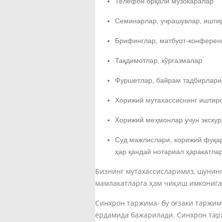
Телефон орқали музокаралар
Семинарлар, учрашувлар, иштир
Брифинглар, матбуот-конферен
Тақдимотлар, кўргазмалар
Фуршетлар, байрам тадбирлари
Хорижий мутахассиснинг иштиро
Хорижий меҳмонлар учун экскур
Суд мажлислари, хорижий фуқа
ҳар қандай нотариал ҳаракатла
Бизнинг мутахассисларимиз, шунинг
мамлакатларга ҳам чиқиш имконига 
Синхрон таржима- бу оғзаки таржима
ёрдамида бажарилади. Синхрон тар