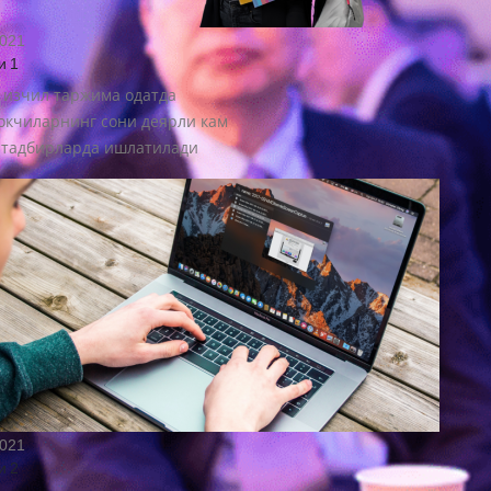
2021
и 1
 изчил таржима одатда
кчиларнинг сони деярли кам
 тадбирларда ишлатилади
2021
и 2