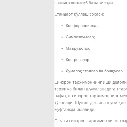
сонияга кичикиб бажарилади.
Стандарт қўллаш соҳаси:
Конференциялар;
Симпозиумлар;
Маърузалар;
Конгресслар;
Думалоқ столлар ва бошқалар
Синхрон таржимоннинг иши деярли 
таржима билан шуғулланадиган тар
нафақат синхрон таржимоннинг меҳн
тўланади. Шунингдек, яна шуни ҳис
жуфтликда ишлайди.
Оғзаки синхрон-таржимон хизматла