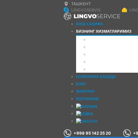
ТАШКЕНТ
LINGVOSERVIS
LIN
БОШ САҲИФА
БИЗНИНГ ХИЗМАТЛАРИМИЗ
ЁЗМА ТАРЖИМАЛАР
ОҒЗАКИ ТАРЖИМАЛАР
АПОСТИЛЬ, ЛЕГАЛЛА
ҲУЖЖАТЛАРНИ СЎРОҚ
ҚЎШИМЧА ХИЗМАТЛА
КОМПАНИЯ ҲАҚИДА
БЛОГ
ФИКРЛАР
БОҒЛАНИШ
+998 95 142 25 20
+9