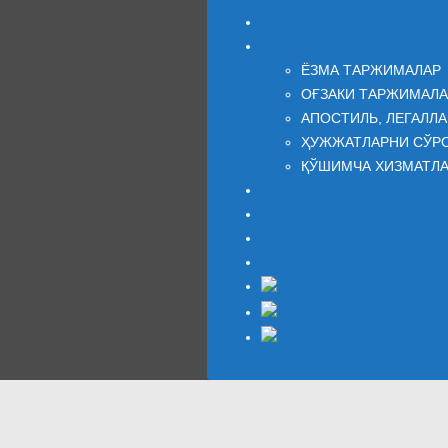
БОШ САҲИФА
Бизнинг хизматларимиз
ЁЗМА ТАРЖИМАЛАР
ОҒЗАКИ ТАРЖИМАЛА
АПОСТИЛЬ, ЛЕГАЛЛ
ҲУЖЖАТЛАРНИ СЎР
ҚЎШИМЧА ХИЗМАТЛ
КОМПАНИЯ ҲАҚИДА
Блог
ФИКРЛАР
Боғланиш