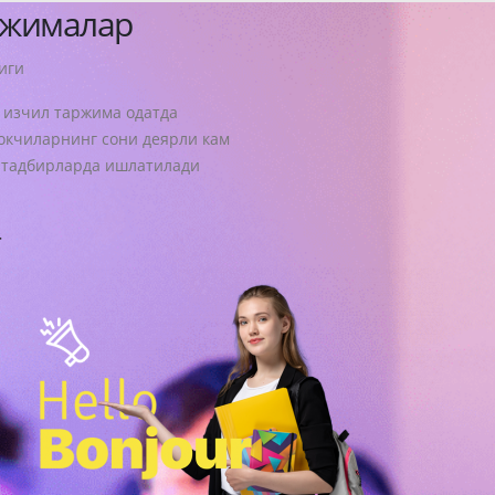
ржималар
иги
 изчил таржима одатда
кчиларнинг сони деярли кам
 тадбирларда ишлатилади
сил
г