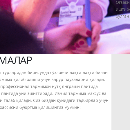
Оғзаки
иштиро
бўлган
БАРЧА
ИМАЛАР
 турларидан бири, унда сўзловчи вақти-вақти билан
ржима қилиб олиши учун зарур паузаларни қилади.
ки профессионал таржимон нутқ янграши пайтида
 пайтида уни эшиттиради. Изчил таржима махсус ва
 талаб қилади. Сиз биздан қуйидаги тадбирлар учун
хассисни буюртма қилишингиз мумкин: