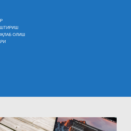
Р
АШТИРИШ
ОҚЛАБ ОЛИШ
АРИ