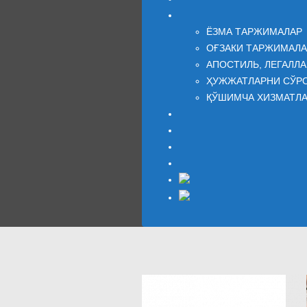
Бизнинг хизматларимиз
ЁЗМА ТАРЖИМАЛАР
ОҒЗАКИ ТАРЖИМАЛА
АПОСТИЛЬ, ЛЕГАЛЛ
ҲУЖЖАТЛАРНИ СЎР
ҚЎШИМЧА ХИЗМАТЛ
КОМПАНИЯ ҲАҚИДА
Блог
ФИКРЛАР
Боғланиш