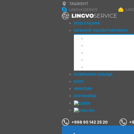
ТАШКЕНТ
LINGVOSERVIS
LIN
БОШ САҲИФА
БИЗНИНГ ХИЗМАТЛАРИМИЗ
ЁЗМА ТАРЖИМАЛАР
ОҒЗАКИ ТАРЖИМАЛАР
АПОСТИЛЬ, ЛЕГАЛЛА
ҲУЖЖАТЛАРНИ СЎРОҚ
ҚЎШИМЧА ХИЗМАТЛА
КОМПАНИЯ ҲАҚИДА
БЛОГ
ФИКРЛАР
БОҒЛАНИШ
+998 95 142 25 20
+9
БОШ САҲИФА