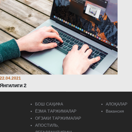
22.04.2021
Янгилиги 2
БОШ САҲИФА
АЛОҚАЛАР
ЁЗМА ТАРЖИМАЛАР
Вакансия
ОҒЗАКИ ТАРЖИМАЛАР
АПОСТИЛЬ,