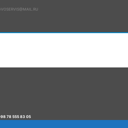
GVOSERVIS@MAIL.RU
ШТИРИШ
ЛАБ ОЛИШ
РИ
98 78 555 83 05